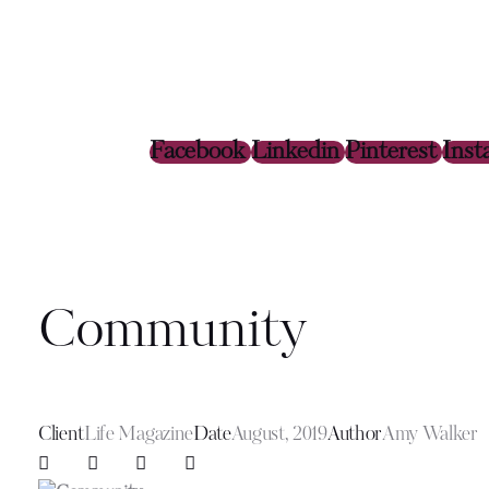
Facebook
Linkedin
Pinterest
Inst
Community
Client
Life Magazine
Date
August, 2019
Author
Amy Walker