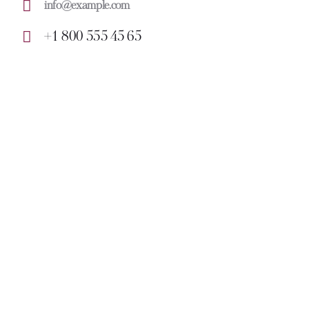
info@example.com
E-
+1 800 555 45 65
ma
Ph
il:
on
e: